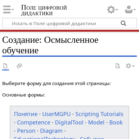
Поле цифровой
дидактики
Создание: Осмысленное
обучение
Выберите форму для создания этой страницы:
Основные формы:
Понятие
·
UserMGPU
·
Scripting Tutorials
·
Competence
·
DigitalTool
·
Model
·
Book
·
Person
·
Diagram
·