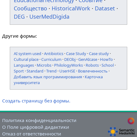
EducationalTechnology
·
Событие
·
Сообщество
·
HistoricalWork
·
Dataset
·
DEG
·
UserMedDigida
Другие формы:
AI system used
·
Antibiotics
·
Case Study
·
Case study
·
Cultural place
·
Curriculum
·
DEObj
·
GenAIcase
·
HowTo
·
Languages
·
Microbs
·
PhilologyWorks
·
Robots
·
School
·
Sport
·
Standard
·
Trend
·
UserHSE
·
Вовлеченность
·
Добавить язык программирования
·
Карточка
университета
Создать страницу без формы.
Политика конфиденциальности
О Поле цифровой дидактики
Отказ от ответственности