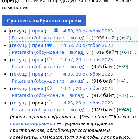
(пред.)
— отличия от предыдущей версии;
м
— малые
изменения.
текущ.
пред.
14:59, 20 октября 2023
Patarakin
обсуждение
вклад
1059 байт
+40
2
Н
текущ.
пред.
14:58, 20 октября 2023
0
е
Patarakin
обсуждение
вклад
1019 байт
+64
о
т
Н
текущ.
пред.
14:57, 20 октября 2023
к
о
е
Patarakin
обсуждение
вклад
955 байт
+39
т
п
т
Н
текущ.
пред.
14:38, 20 октября 2023
я
и
о
е
Patarakin
обсуждение
вклад
916 байт
+4
б
с
п
т
Н
текущ.
пред.
14:24, 20 октября 2023
р
а
и
о
е
Patarakin
обсуждение
вклад
912 байт
−37
я
н
с
п
т
Н
текущ.
пред.
14:23, 20 октября 2023
2
и
а
и
о
е
Patarakin
обсуждение
вклад
949 байт
+949
0
я
н
с
п
т
Новая страница: «{{Понятие |Description='''Объе́кт''' в
2
п
и
а
и
о
программировании
— сущность в цифровом
3
р
я
н
с
п
пространстве, обладающая состоянием и
а
п
и
а
и
поведением, имеющая поля и методы. Как правило,