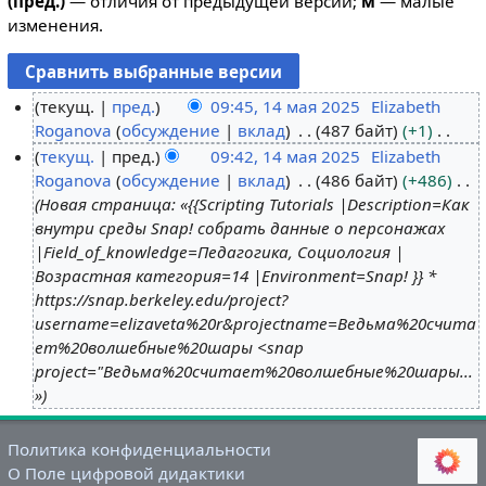
(пред.)
— отличия от предыдущей версии;
м
— малые
изменения.
текущ.
пред.
09:45, 14 мая 2025
Elizabeth
Roganova
обсуждение
вклад
487 байт
+1
1
Н
текущ.
пред.
09:42, 14 мая 2025
Elizabeth
4
е
Roganova
обсуждение
вклад
486 байт
+486
м
т
Новая страница: «{{Scripting Tutorials |Description=Как
а
о
внутри среды Snap! собрать данные о персонажах
я
п
|Field_of_knowledge=Педагогика, Социология |
2
и
Возрастная категория=14 |Environment=Snap! }} *
0
с
https://snap.berkeley.edu/project?
2
а
username=elizaveta%20r&projectname=Ведьма%20счита
5
н
ет%20волшебные%20шары <snap
и
project="Ведьма%20считает%20волшебные%20шары...
я
»
п
р
Политика конфиденциальности
а
О Поле цифровой дидактики