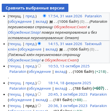
текущ.
пред.
17:54, 31 мая 2026
Patarakin
обсуждение
вклад
м
1006 байт
0
Patarakin
3
переименовал страницу
Обсуждение:Снап!
в
1
Обсуждение:Snap!
поверх перенаправления и без
м
оставления перенаправления: Откат
а
текущ.
пред.
14:15, 31 мая 2026
Таёжный
я
клён
обсуждение
вклад
м
1006 байт
0
2
Таёжный клён переименовал страницу
0
Обсуждение:Snap!
в
Обсуждение:Снап!
2
текущ.
пред.
10:53, 13 октября 2025
6
Patarakin
обсуждение
вклад
1006 байт
+218
1
3
Н
текущ.
пред.
18:14, 18 февраля 2025
о
е
Patarakin
обсуждение
вклад
788 байт
+607
1
к
т
Н
текущ.
пред.
20:45, 3 октября 2023
Patarakin
8
т
о
е
обсуждение
вклад
181 байт
+88
ф
3
я
п
т
Н
текущ.
пред.
20:36, 3 октября 2023
Patarakin
е
о
б
и
о
е