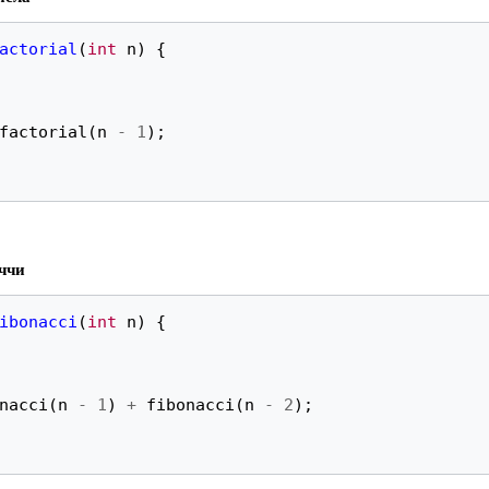
actorial
(
int
n
)
{
factorial
(
n
-
1
);
ччи
ibonacci
(
int
n
)
{
nacci
(
n
-
1
)
+
fibonacci
(
n
-
2
);