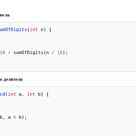
исла
umOfDigits
(
int
n
)
{
10
+
sumOfDigits
(
n
/
10
);
о делителя
cd
(
int
a
,
int
b
)
{
b
,
a
%
b
);