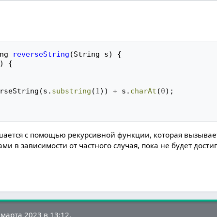
ng
reverseString
(
String
s
)
{
)
{
rseString
(
s
.
substring
(
1
))
+
s
.
charAt
(
0
);
ешается с помощью рекурсивной функции, которая вызывает
 в зависимости от частного случая, пока не будет дости
марта 2023 в 13:12.