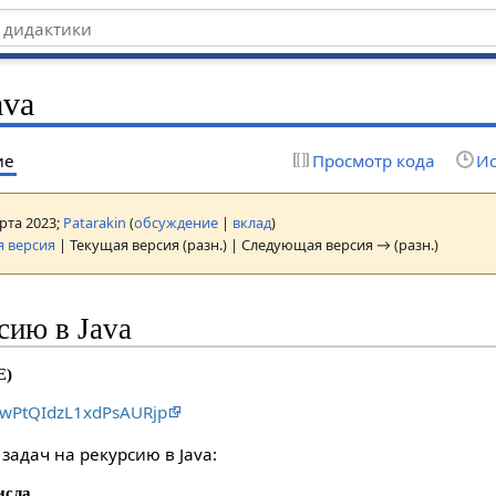
ava
ие
Просмотр кода
Ис
арта 2023;
Patarakin
(
обсуждение
|
вклад
)
 версия
| Текущая версия (разн.) | Следующая версия → (разн.)
сию в Java
E)
kuwPtQIdzL1xdPsAURjp
задач на рекурсию в Java:
исла