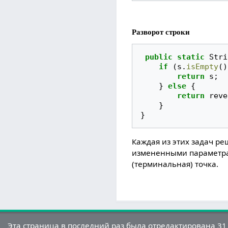
Разворот строки
public
static
Stri
if
(
s
.
isEmpty
()
return
s
;
}
else
{
return
reve
}
}
Каждая из этих задач р
измененными параметрами
(терминальная) точка.
Эта страница в последний раз была отредактирована 31 