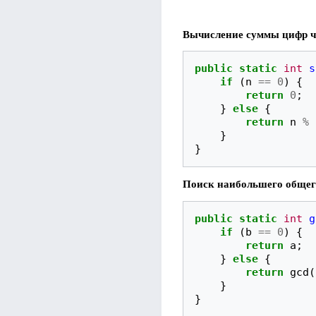
Вычисление суммы цифр ч
public
static
int
s
if
(
n
==
0
)
{
return
0
;
}
else
{
return
n
%
}
}
Поиск наибольшего общег
public
static
int
g
if
(
b
==
0
)
{
return
a
;
}
else
{
return
gcd
(
}
}