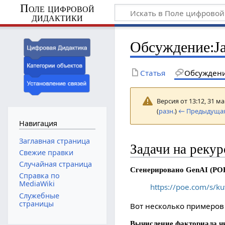
Поле цифровой
дидактики
Обсуждение
:
J
Статья
Обсужден
Версия от 13:12, 31 м
(
разн.
)
← Предыдущая
Навигация
Заглавная страница
Задачи на рекур
Свежие правки
Случайная страница
Сгенерировано GenAI (PO
Справка по
MediaWiki
https://poe.com/s/
Служебные
страницы
Вот несколько примеров 
Вычисление факториала ч