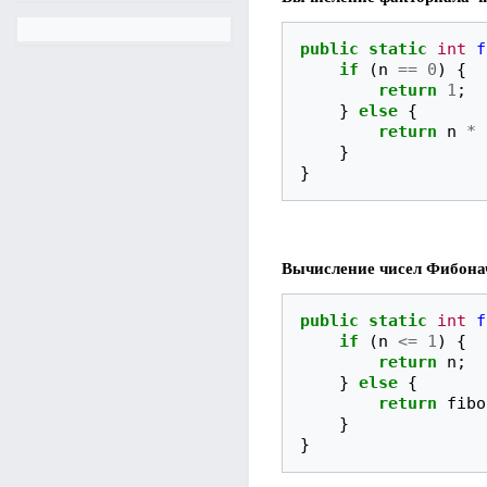
public
static
int
f
if
(
n
==
0
)
{
return
1
;
}
else
{
return
n
*
}
}
Вычисление чисел Фибона
public
static
int
f
if
(
n
<=
1
)
{
return
n
;
}
else
{
return
fibo
}
}