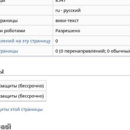
цы
8547
ru - русский
траницы
вики-текст
и роботами
Разрешено
лений на эту страницу
0
траницы
0 (0 перенаправлений; 0 обычных
ы
 защиты (бессрочно)
 защиты (бессрочно)
щиты этой страницы
ний