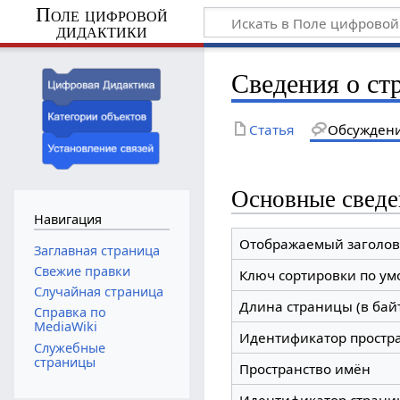
Поле цифровой
дидактики
Сведения о ст
Статья
Обсужден
Основные сведе
Навигация
Отображаемый заголов
Заглавная страница
Свежие правки
Ключ сортировки по у
Случайная страница
Длина страницы (в бай
Справка по
MediaWiki
Идентификатор простр
Служебные
страницы
Пространство имён