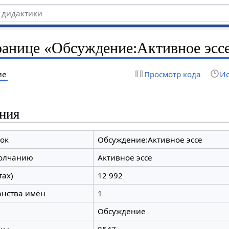
ранице «Обсуждение:Активное эсс
ие
Просмотр кода
Ис
ния
ок
Обсуждение:Активное эссе
молчанию
Активное эссе
тах)
12 992
анства имён
1
Обсуждение