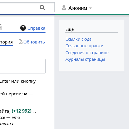
Аноним
й
Справка
Ещё
Ссылки сюда
тория
Обновить
Связанные правки
Сведения о странице
Журналы страницы
Enter или кнопку
ей версии;
м
—
айта
+12 992
ссе — это
тики с