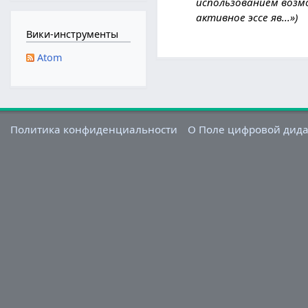
использованием возм
м
активное эссе яв...»
а
Вики-инструменты
р
т
Atom
а
2
0
2
Политика конфиденциальности
О Поле цифровой дид
6