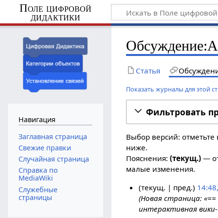
Поле цифровой
дидактики
Обсуждение:А
Статья
Обсужден
Показать журналы для этой с
Фильтровать п
Навигация
Заглавная страница
Выбор версий: отметьте 
ниже.
Свежие правки
Пояснения:
(текущ.)
— от
Случайная страница
малые изменения.
Справка по
MediaWiki
текущ.
пред.
14:48
Служебные
страницы
Новая страница: «==
2
интерактивная вики-
5