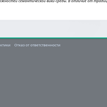
ожностей семантической вики-среды. В отличие от традиц
актики
Отказ от ответственности