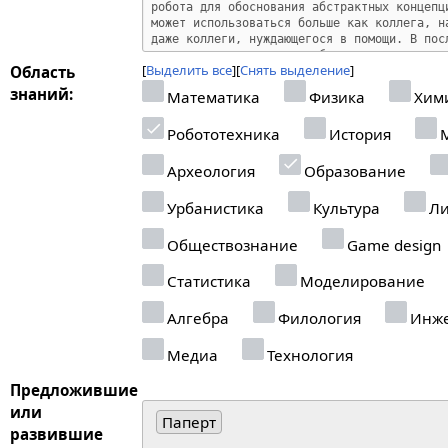
Выделить все
Снять выделение
Область
знаний:
Математика
Физика
Хим
Робототехника
История
М
Археология
Образование
Урбанистика
Культура
Ли
Обществознание
Game design
Статистика
Моделирование
Алгебра
Филология
Инже
Медиа
Технология
Предложившие
или
Паперт
развившие