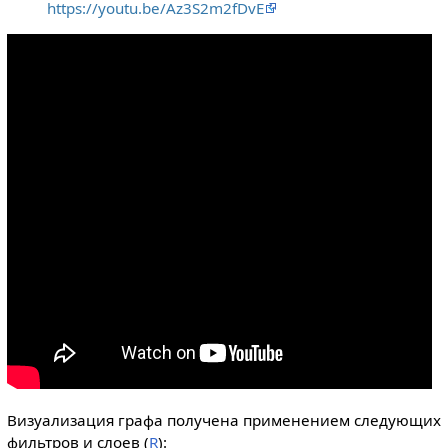
https://youtu.be/Az3S2m2fDvE
Визуализация графа получена применением следующих
фильтров и слоев (
R
):