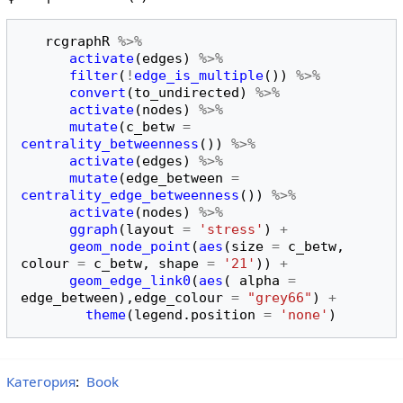
rcgraphR
%>%
activate
(
edges
)
%>%
filter
(
!
edge_is_multiple
())
%>%
convert
(
to_undirected
)
%>%
activate
(
nodes
)
%>%
mutate
(
c_betw
=
centrality_betweenness
())
%>%
activate
(
edges
)
%>%
mutate
(
edge_between
=
centrality_edge_betweenness
())
%>%
activate
(
nodes
)
%>%
ggraph
(
layout
=
'stress'
)
+
geom_node_point
(
aes
(
size
=
c_betw
,
colour
=
c_betw
,
shape
=
'21'
))
+
geom_edge_link0
(
aes
(
alpha
=
edge_between
),
edge_colour
=
"grey66"
)
+
theme
(
legend.position
=
'none'
)
Категория
:
Book