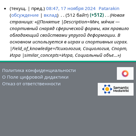
текущ.
пред.
08:47, 17 ноября 2024
Patarakin
обсуждение
вклад
512 байт
+512
Новая
1
страница: «{{Понятие |Description=Мяч, мя́чик —
7
спортивный снаряд сферической формы, как правило
н
обладающий свойствами упругой деформации. В
о
основном используется в играх и спортивных играх.
я
|Field_of_knowledge=Психология, Социология, Спорт,
б
Игра |similar_concepts=Игра, Социальный объе...»
р
я
Политика конфиденциальности
2
О Поле цифровой дидактики
0
Отказ от ответственности
2
4