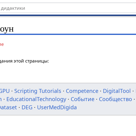
лоун
ие
дания этой страницы:
GPU
·
Scripting Tutorials
·
Competence
·
DigitalTool
·
m
·
EducationalTechnology
·
Событие
·
Сообщество
·
ataset
·
DEG
·
UserMedDigida