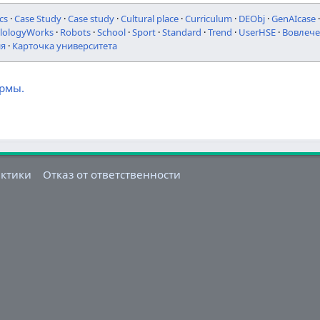
cs
·
Case Study
·
Case study
·
Cultural place
·
Curriculum
·
DEObj
·
GenAIcase
ilologyWorks
·
Robots
·
School
·
Sport
·
Standard
·
Trend
·
UserHSE
·
Вовлече
ия
·
Карточка университета
ормы.
актики
Отказ от ответственности