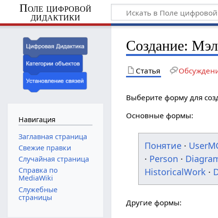
Поле цифровой
дидактики
Создание: Мэ
Статья
Обсужден
Выберите форму для соз
Основные формы:
Навигация
Заглавная страница
Понятие
·
UserM
Свежие правки
·
Person
·
Diagra
Случайная страница
Справка по
HistoricalWork
·
D
MediaWiki
Служебные
страницы
Другие формы: