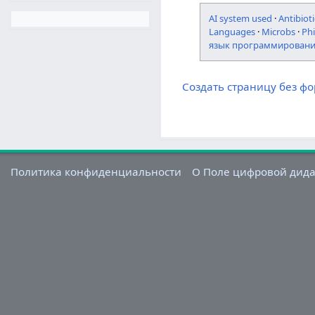
AI system used
·
Antibioti
Languages
·
Microbs
·
Ph
язык программирован
Создать страницу без ф
Политика конфиденциальности
О Поле цифровой дид