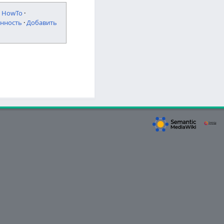
·
HowTo
·
нность
·
Добавить