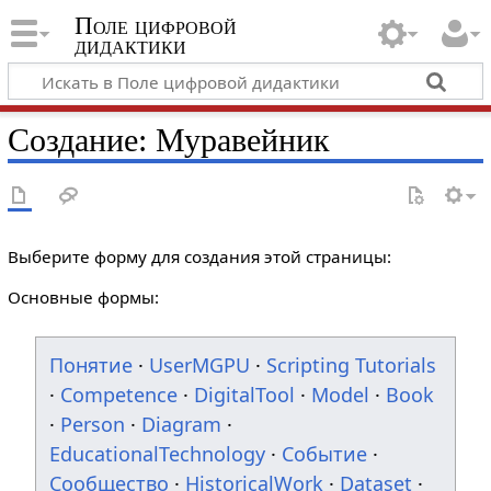
Поле цифровой
дидактики
Создание: Муравейник
Выберите форму для создания этой страницы:
Основные формы:
Понятие
·
UserMGPU
·
Scripting Tutorials
·
Competence
·
DigitalTool
·
Model
·
Book
·
Person
·
Diagram
·
EducationalTechnology
·
Событие
·
Сообщество
·
HistoricalWork
·
Dataset
·