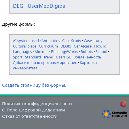
DEG
·
UserMedDigida
Другие формы:
AI system used
·
Antibiotics
·
Case Study
·
Case study
·
Cultural place
·
Curriculum
·
DEObj
·
GenAIcase
·
HowTo
·
Languages
·
Microbs
·
PhilologyWorks
·
Robots
·
School
·
Sport
·
Standard
·
Trend
·
UserHSE
·
Вовлеченность
·
Добавить язык программирования
·
Карточка
университета
Создать страницу без формы.
Политика конфиденциальности
О Поле цифровой дидактики
Отказ от ответственности