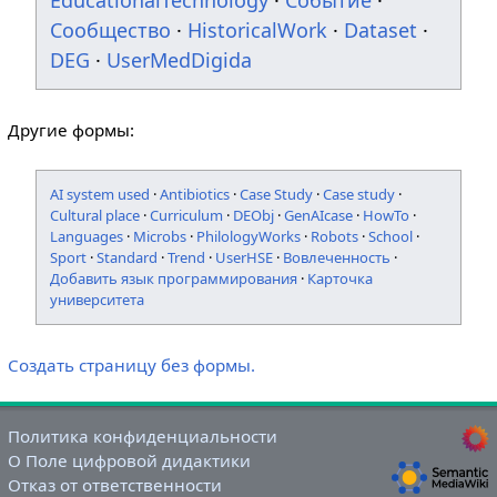
EducationalTechnology
·
Событие
·
Сообщество
·
HistoricalWork
·
Dataset
·
DEG
·
UserMedDigida
Другие формы:
AI system used
·
Antibiotics
·
Case Study
·
Case study
·
Cultural place
·
Curriculum
·
DEObj
·
GenAIcase
·
HowTo
·
Languages
·
Microbs
·
PhilologyWorks
·
Robots
·
School
·
Sport
·
Standard
·
Trend
·
UserHSE
·
Вовлеченность
·
Добавить язык программирования
·
Карточка
университета
Создать страницу без формы.
Политика конфиденциальности
О Поле цифровой дидактики
Отказ от ответственности