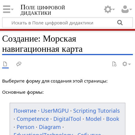
Поле цифровой
дидактики
Создание: Морская
навигационная карта
Выберите форму для создания этой страницы:
Основные формы:
Понятие
·
UserMGPU
·
Scripting Tutorials
·
Competence
·
DigitalTool
·
Model
·
Book
·
Person
·
Diagram
·