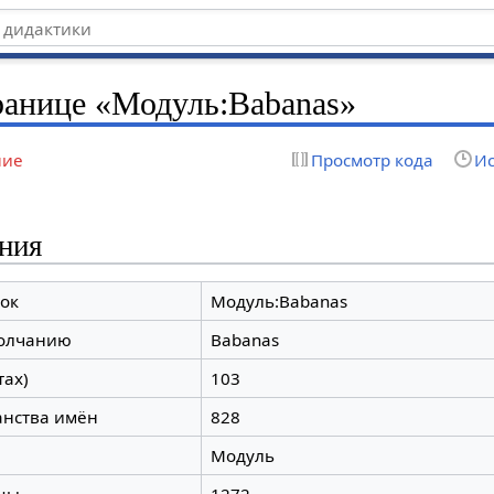
ранице «Модуль:Babanas»
ние
Просмотр кода
Ис
ния
ок
Модуль:Babanas
молчанию
Babanas
тах)
103
анства имён
828
Модуль