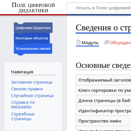
Поле цифровой
дидактики
Сведения о ст
Модуль
Обсужде
Основные сведе
Навигация
Отображаемый заголов
Заглавная страница
Свежие правки
Ключ сортировки по у
Случайная страница
Длина страницы (в бай
Справка по
MediaWiki
Идентификатор простр
Служебные
страницы
Пространство имён