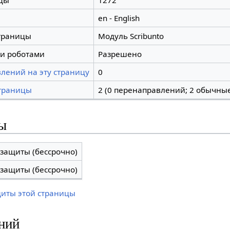
цы
1272
en - English
траницы
Модуль Scribunto
и роботами
Разрешено
лений на эту страницу
0
траницы
2 (0 перенаправлений; 2 обычны
ы
 защиты (бессрочно)
 защиты (бессрочно)
щиты этой страницы
ний