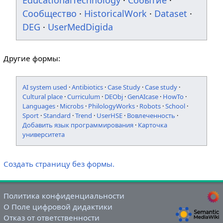
EducationalTechnology
·
Событие
·
Сообщество
·
HistoricalWork
·
Dataset
·
DEG
·
UserMedDigida
Другие формы:
AI system used
·
Antibiotics
·
Case Study
·
Case study
·
Cultural place
·
Curriculum
·
DEObj
·
GenAIcase
·
HowTo
·
Languages
·
Microbs
·
PhilologyWorks
·
Robots
·
School
·
Sport
·
Standard
·
Trend
·
UserHSE
·
Вовлеченность
·
Добавить язык программирования
·
Карточка
университета
Создать страницу без формы.
Политика конфиденциальности
О Поле цифровой дидактики
Отказ от ответственности