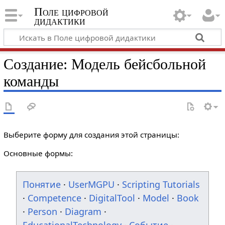
Поле цифровой
дидактики
Создание: Модель бейсбольной
команды
Выберите форму для создания этой страницы:
Основные формы:
Понятие
·
UserMGPU
·
Scripting Tutorials
·
Competence
·
DigitalTool
·
Model
·
Book
·
Person
·
Diagram
·