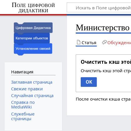
Поле цифровой
дидактики
Министерство
Статья
Обсужден
Очистить кэш это
Очистить кэш этой ст
Навигация
OK
Заглавная страница
Свежие правки
Случайная страница
После очистки кэша стра
Справка по
MediaWiki
Служебные
страницы