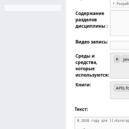
Содержание
разделов
дисциплины :
Видео запись:
Среды и
R
Ja
средства,
которые
используются:
Книги:
APIs f
Текст: