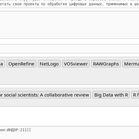
va
OpenRefine
NetLogo
VOSviewer
RAWGraphs
Merma
or social scientists: A collaborative review
Big Data with R
R 