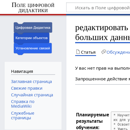
Поле цифровой
дидактики
редактировать
больших данны
Статья
Обсужден
У вас нет прав на выпо
Навигация
Запрошенное действие м
Заглавная страница
Свежие правки
Случайная страница
Справка по
MediaWiki
Служебные
Планируемые
страницы
результаты
обучения: