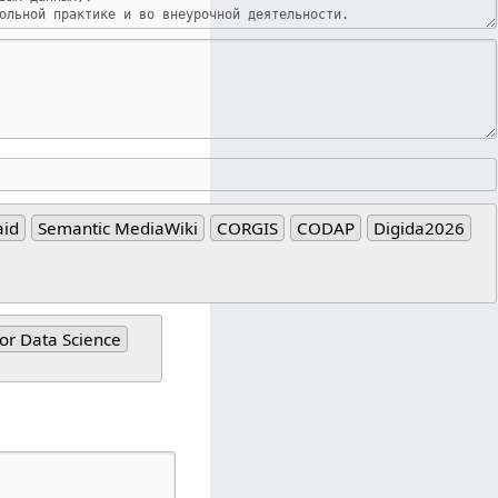
id
Semantic MediaWiki
CORGIS
CODAP
Digida2026
for Data Science