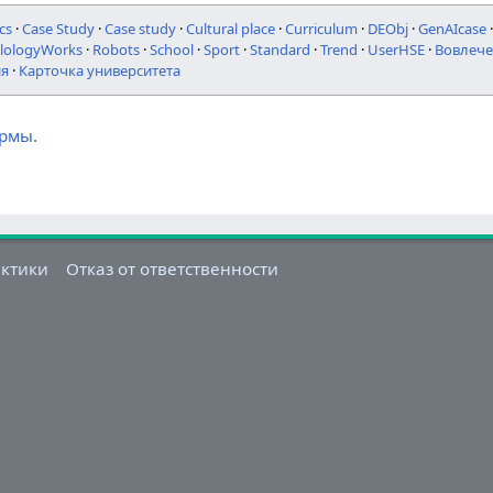
cs
·
Case Study
·
Case study
·
Cultural place
·
Curriculum
·
DEObj
·
GenAIcase
ilologyWorks
·
Robots
·
School
·
Sport
·
Standard
·
Trend
·
UserHSE
·
Вовлече
ия
·
Карточка университета
ормы.
актики
Отказ от ответственности