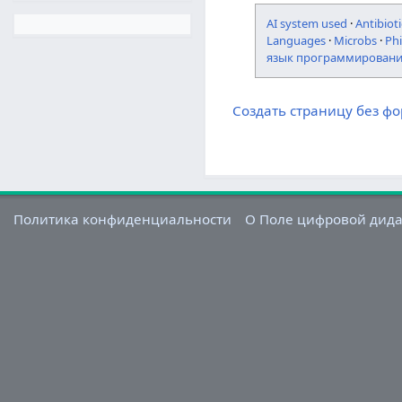
AI system used
·
Antibioti
Languages
·
Microbs
·
Ph
язык программирован
Создать страницу без ф
Политика конфиденциальности
О Поле цифровой дид