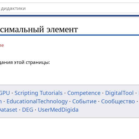
ксимальный элемент
ие
дания этой страницы:
GPU
·
Scripting Tutorials
·
Competence
·
DigitalTool
·
m
·
EducationalTechnology
·
Событие
·
Сообщество
·
ataset
·
DEG
·
UserMedDigida