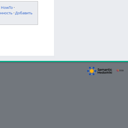
·
HowTo
·
нность
·
Добавить