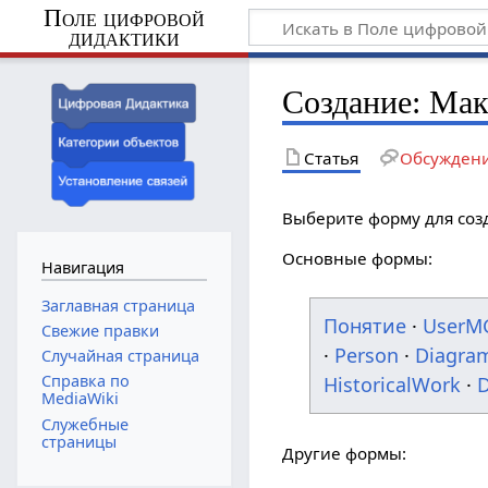
Поле цифровой
дидактики
Создание: Ма
Статья
Обсужден
Выберите форму для соз
Основные формы:
Навигация
Заглавная страница
Понятие
·
UserM
Свежие правки
·
Person
·
Diagra
Случайная страница
Справка по
HistoricalWork
·
D
MediaWiki
Служебные
страницы
Другие формы: