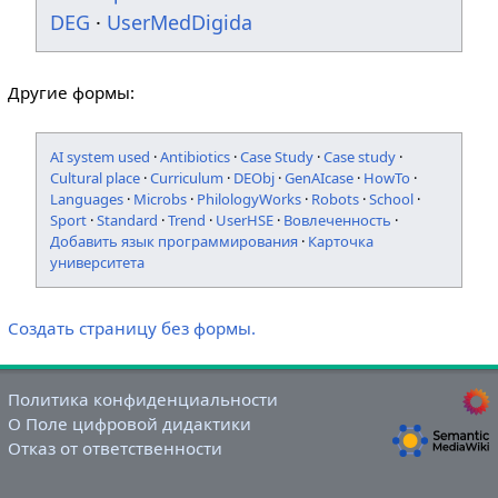
DEG
·
UserMedDigida
Другие формы:
AI system used
·
Antibiotics
·
Case Study
·
Case study
·
Cultural place
·
Curriculum
·
DEObj
·
GenAIcase
·
HowTo
·
Languages
·
Microbs
·
PhilologyWorks
·
Robots
·
School
·
Sport
·
Standard
·
Trend
·
UserHSE
·
Вовлеченность
·
Добавить язык программирования
·
Карточка
университета
Создать страницу без формы.
Политика конфиденциальности
О Поле цифровой дидактики
Отказ от ответственности