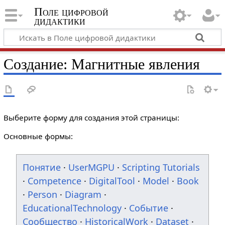
Поле цифровой
дидактики
Создание: Магнитные явления
Выберите форму для создания этой страницы:
Основные формы:
Понятие
·
UserMGPU
·
Scripting Tutorials
·
Competence
·
DigitalTool
·
Model
·
Book
·
Person
·
Diagram
·
EducationalTechnology
·
Событие
·
Сообщество
·
HistoricalWork
·
Dataset
·