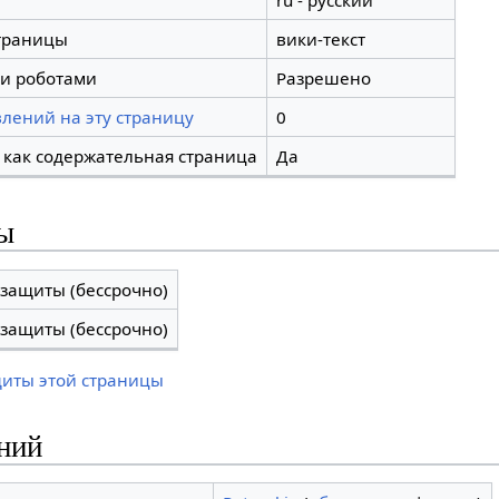
ru - русский
траницы
вики-текст
и роботами
Разрешено
лений на эту страницу
0
 как содержательная страница
Да
ы
 защиты (бессрочно)
 защиты (бессрочно)
щиты этой страницы
ний