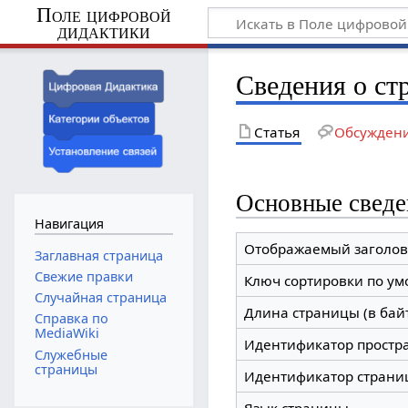
Поле цифровой
дидактики
Сведения о ст
Статья
Обсужден
Основные сведе
Навигация
Отображаемый заголов
Заглавная страница
Свежие правки
Ключ сортировки по у
Случайная страница
Длина страницы (в бай
Справка по
MediaWiki
Идентификатор простр
Служебные
страницы
Идентификатор страни