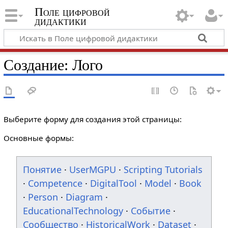
Поле цифровой
дидактики
Создание: Лого
Выберите форму для создания этой страницы:
Основные формы:
Понятие
·
UserMGPU
·
Scripting Tutorials
·
Competence
·
DigitalTool
·
Model
·
Book
·
Person
·
Diagram
·
EducationalTechnology
·
Событие
·
Сообщество
·
HistoricalWork
·
Dataset
·