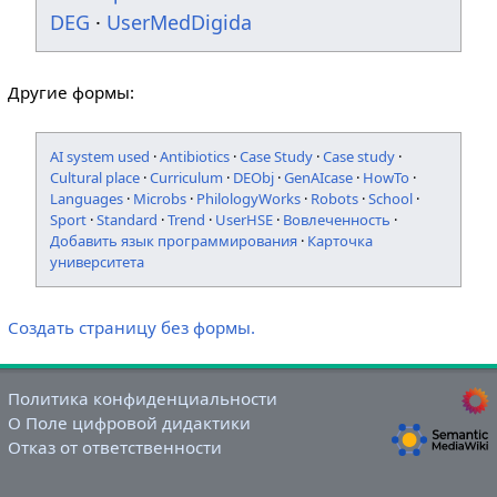
DEG
·
UserMedDigida
Другие формы:
AI system used
·
Antibiotics
·
Case Study
·
Case study
·
Cultural place
·
Curriculum
·
DEObj
·
GenAIcase
·
HowTo
·
Languages
·
Microbs
·
PhilologyWorks
·
Robots
·
School
·
Sport
·
Standard
·
Trend
·
UserHSE
·
Вовлеченность
·
Добавить язык программирования
·
Карточка
университета
Создать страницу без формы.
Политика конфиденциальности
О Поле цифровой дидактики
Отказ от ответственности