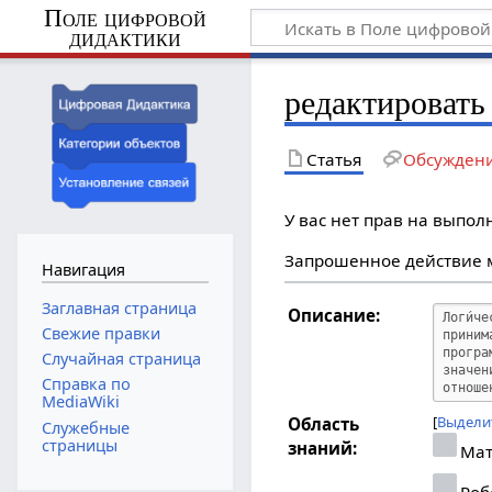
Поле цифровой
дидактики
редактировать
Статья
Обсужден
У вас нет прав на выпо
Запрошенное действие м
Навигация
Заглавная страница
Описание:
Свежие правки
Случайная страница
Справка по
MediaWiki
Выдели
Область
Служебные
страницы
знаний:
Мат
Роб