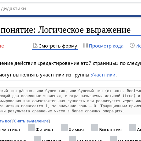
 понятие: Логическое выражение
ие
Смотреть форму
Просмотр кода
Ис
лнение действия «редактирование этой страницы» по сле
огут выполнять участники из группы
Участники
.
ть все
Снять выделение
ематика
Физика
Химия
Биология
А
ототехника
История
Медицина
Педагоги