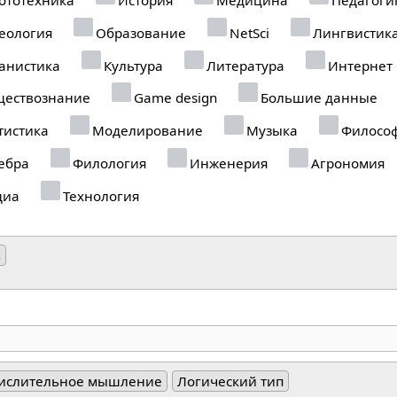
еология
Образование
NetSci
Лингвистик
анистика
Культура
Литература
Интернет
ествознание
Game design
Большие данные
тистика
Моделирование
Музыка
Филосо
ебра
Филология
Инженерия
Агрономия
диа
Технология
ь
ислительное мышление
Логический тип