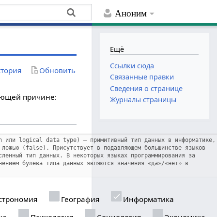
Аноним
Ещё
Ссылки сюда
тория
Обновить
Связанные правки
Сведения о странице
дующей причине:
Журналы страницы
строномия
География
Информатика
ка
Психология
Социология
Экономика