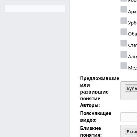
Арх
Урб
Общ
Ста
Алг
Ме
Предложившие
или
Бул
развившие
понятие
Авторы:
Поясняющее
видео:
Близкие
Выч
понятия: