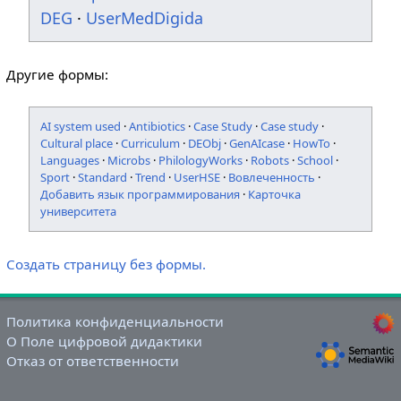
DEG
·
UserMedDigida
Другие формы:
AI system used
·
Antibiotics
·
Case Study
·
Case study
·
Cultural place
·
Curriculum
·
DEObj
·
GenAIcase
·
HowTo
·
Languages
·
Microbs
·
PhilologyWorks
·
Robots
·
School
·
Sport
·
Standard
·
Trend
·
UserHSE
·
Вовлеченность
·
Добавить язык программирования
·
Карточка
университета
Создать страницу без формы.
Политика конфиденциальности
О Поле цифровой дидактики
Отказ от ответственности