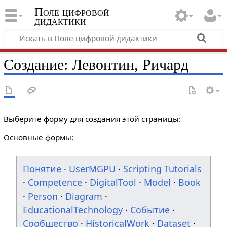
Поле цифровой
дидактики
Создание: Левонтин, Ричард
Выберите форму для создания этой страницы:
Основные формы:
Понятие
·
UserMGPU
·
Scripting Tutorials
·
Competence
·
DigitalTool
·
Model
·
Book
·
Person
·
Diagram
·
EducationalTechnology
·
Событие
·
Сообщество
·
HistoricalWork
·
Dataset
·