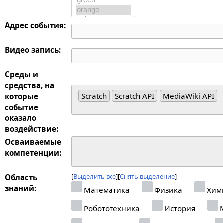
Адрес события:
Видео запись:
Среды и
средства, на
Scratch
Scratch API
MediaWiki API
которые
событие
оказало
воздействие:
Осваиваемые
компетенции:
Выделить все
Снять выделение
Область
знаний:
Математика
Физика
Хим
Робототехника
История
М