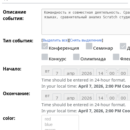
Описание
события:
Выделить все
Снять выделение
Тип события:
Конференция
Семинар
Д
Конкурс
Олимпиада
Фле
Начало:
вт
:
:
Time should be entered in 24-hour format.
In your local time:
April 7, 2026, 2:00 PM Co
Окончание:
вт
:
:
Time should be entered in 24-hour format.
In your local time:
April 7, 2026, 2:00 PM Co
color: