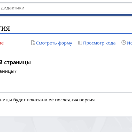
тия
ие
Смотреть форму
Просмотр кода
Ис
й страницы
раницы?
ницы будет показана её последняя версия.