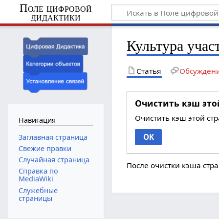
Поле цифровой
дидактики
Культура учас
Статья
Обсужден
Очистить кэш это
Очистить кэш этой ст
Навигация
OK
Заглавная страница
Свежие правки
Случайная страница
После очистки кэша стра
Справка по
MediaWiki
Служебные
страницы