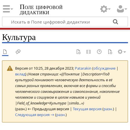
Поле цифровой
дидактики
Культура
Версия от 10:25, 28 декабря 2023;
Patarakin
(
обсуждение
|
вклад
)
(Новая страница: «{{Понятие |Description=Под
культурой понимают человеческую деятельность в её
самых разных проявлениях, включая все формы и способы
человеческого самовыражения и самопознания, накопление
человеком и социумом в целом навыков и умений
|Field_of_knowledge=Культура |simila...»)
(разн.) ← Предыдущая версия |
Текущая версия
(
разн.
) |
Следующая версия →
(
разн.
)