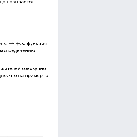
ца называется
n
→
+
∞
ри
функция
 распределению
 жителей совокупно
но, что на примерно