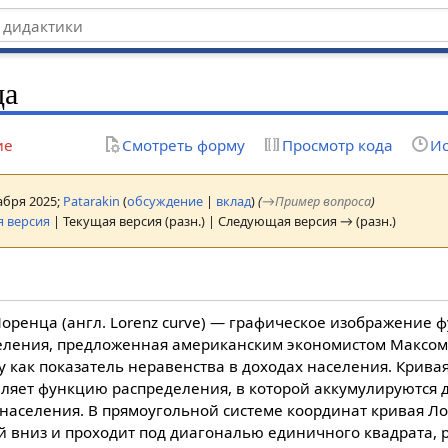
ца
ие
Смотреть форму
Просмотр кода
Ис
кабря 2025;
Patarakin
(
обсуждение
|
вклад
)
(
→
Пример вопроса
)
 версия
| Текущая версия (разн.) | Следующая версия → (разн.)
оренца (англ. Lorenz curve) — графическое изображение 
еления, предложенная американским экономистом Максом
у как показатель неравенства в доходах населения. Крива
вляет функцию распределения, в которой аккумулируются 
населения. В прямоугольной системе координат кривая Л
 вниз и проходит под диагональю единичного квадрата, 