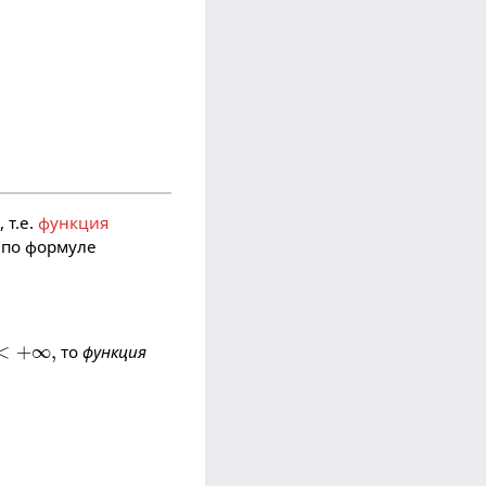
, т.е.
функция
 по формуле
+
∞
,
то
функция