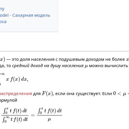
my
odel - Сахарная модель
оса
x
— это доля населения с подушевым доходом не более
μ
да, то
средний доход на душу населения
можно вычислить
(
x
)
d
x
,
F
(
x
)
0
<
μ
<
 распределения
для
, если она существует. Если
ормулой
f
(
t
)
d
t
∫
0
∞
t
f
(
t
)
d
t
=
∫
0
x
t
f
(
t
)
d
t
μ