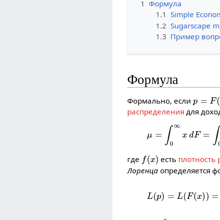
1
Формула
1.1
Simple Econo
1.2
Sugarscape m
1.3
Пример вопр
Формула
p
=
F
(
x
)
Формально, если
распределения
для дохо
μ
=
∫
0
∞
x
d
F
=
∫
0
∞
x
f
f
(
x
)
где
есть
плотность
Лоренца
определяется ф
L
(
p
)
=
L
(
F
(
x
)
)
=
∫
0
x
t
μ
=
0
μ
=
+
∞