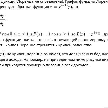
функция Лоренца не определена). График функции Лорен
x
=
F
−
1
(
p
)
уществует обратная функция
, то
p
∫
0
1
F
−
1
(
p
)
d
p
.
0
≤
x
≤
1
F
(
x
)
=
1
x
≥
1
L
(
p
)
=
p
1
+
1
n
при
и
при
, то
. П
я к функции скачка в точке 1, отвечающей равномерному
есть кривая Лоренца стремится к кривой равенства.
p
)
)
p
на кривой Лоренца означает, что доля
самых бедных
его дохода. Например, на приведенном ниже рисунке вид
ей приходится примерно половина всех доходов.