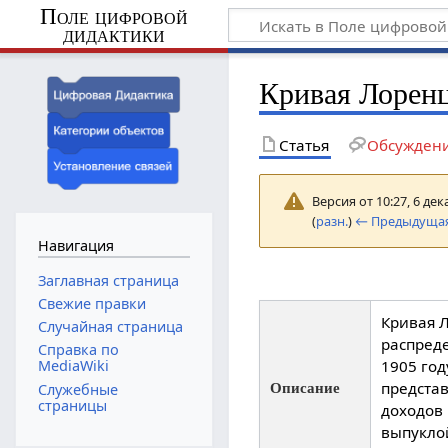
Поле цифровой
дидактики
Кривая Лорен
Статья
Обсужден
Версия от 10:27, 6 де
(
разн.
)
← Предыдущая
Навигация
Заглавная страница
Свежие правки
Кривая Л
Случайная страница
распред
Справка по
1905 год
MediaWiki
предста
Описание
Служебные
страницы
доходов 
выпуклой