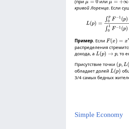
(при
или
кривой Лоренца
. Если с
L
(
p
)
=
∫
0
p
F
−
1
(
p
)
d
F
(
x
)
=
x
n
Пример
. Если
распределения стремитс
L
(
p
)
→
p
дохода, а
, то 
(
p
,
L
(
Присутствие точки
L
(
p
)
обладает долей
общ
3/4 самых бедных жител
Simple Economy