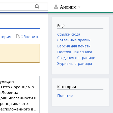
Аноним
Ещё
Ссылки сюда
тория
Обновить
Связанные правки
Версия для печати
Постоянная ссылка
Сведения о странице
Журналы страницы
функции
 Отто Лоренцем в
Категории
я Лоренца
Понятие
доли численности и
оренца является
расположенного в I