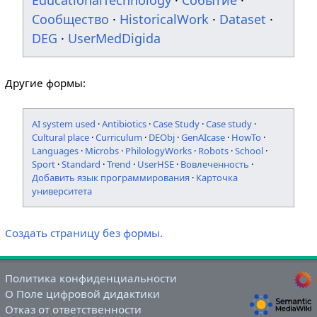
EducationalTechnology
·
Событие
·
Сообщество
·
HistoricalWork
·
Dataset
·
DEG
·
UserMedDigida
Другие формы:
AI system used
·
Antibiotics
·
Case Study
·
Case study
·
Cultural place
·
Curriculum
·
DEObj
·
GenAIcase
·
HowTo
·
Languages
·
Microbs
·
PhilologyWorks
·
Robots
·
School
·
Sport
·
Standard
·
Trend
·
UserHSE
·
Вовлеченность
·
Добавить язык программирования
·
Карточка
университета
Создать страницу без формы.
Политика конфиденциальности
О Поле цифровой дидактики
Отказ от ответственности