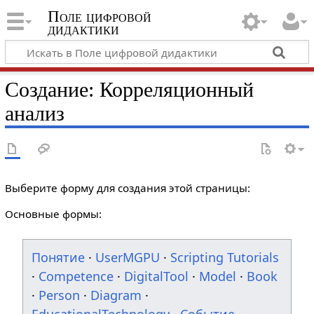
Поле цифровой
дидактики
Создание: Корреляционный
анализ
Выберите форму для создания этой страницы:
Основные формы:
Понятие
·
UserMGPU
·
Scripting Tutorials
·
Competence
·
DigitalTool
·
Model
·
Book
·
Person
·
Diagram
·