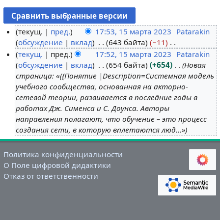
текущ.
пред.
17:53, 15 марта 2023
Patarakin
обсуждение
вклад
643 байта
−11
1
Н
текущ.
пред.
17:52, 15 марта 2023
Patarakin
5
е
обсуждение
вклад
654 байта
+654
Новая
м
т
страница: «{{Понятие |Description=Системная модель
а
о
учебного сообщества, основанная на акторно-
р
п
сетевой теории, развивается в последние годы в
т
и
работах Дж. Сименса и С. Доунса. Авторы
а
с
направления полагают, что обучение – это процесс
2
а
создания сети, в которую вплетаются люд...»
0
н
2
и
Политика конфиденциальности
3
я
О Поле цифровой дидактики
п
Отказ от ответственности
р
а
в
к