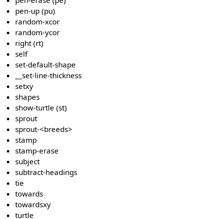
pen-up (pu)
random-xcor
random-ycor
right (rt)
self
set-default-shape
__set-line-thickness
setxy
shapes
show-turtle (st)
sprout
sprout-<breeds>
stamp
stamp-erase
subject
subtract-headings
tie
towards
towardsxy
turtle