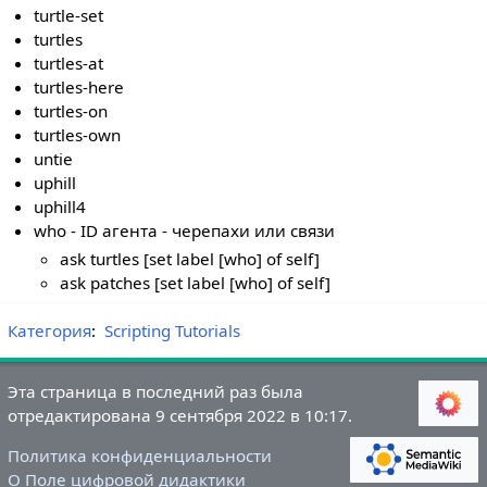
turtle-set
turtles
turtles-at
turtles-here
turtles-on
turtles-own
untie
uphill
uphill4
who - ID агента - черепахи или связи
ask turtles [set label [who] of self]
ask patches [set label [who] of self]
Категория
:
Scripting Tutorials
Эта страница в последний раз была
отредактирована 9 сентября 2022 в 10:17.
Политика конфиденциальности
О Поле цифровой дидактики