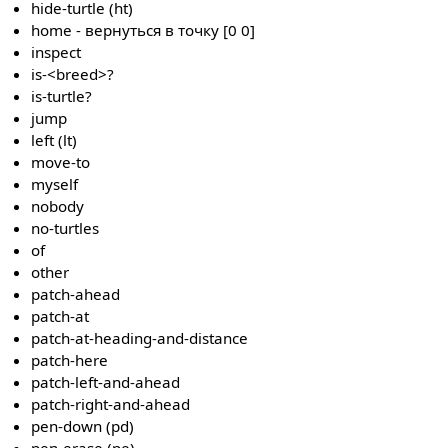
hide-turtle (ht)
home - вернуться в точку [0 0]
inspect
is-<breed>?
is-turtle?
jump
left (lt)
move-to
myself
nobody
no-turtles
of
other
patch-ahead
patch-at
patch-at-heading-and-distance
patch-here
patch-left-and-ahead
patch-right-and-ahead
pen-down (pd)
pen-erase (pe)