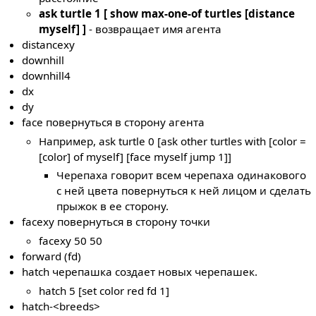
ask turtle 1 [ show max-one-of turtles [distance
myself] ]
- возвращает имя агента
distancexy
downhill
downhill4
dx
dy
face повернуться в сторону агента
Например, ask turtle 0 [ask other turtles with [color =
[color] of myself] [face myself jump 1]]
Черепаха говорит всем черепаха одинакового
с ней цвета повернуться к ней лицом и сделать
прыжок в ее сторону.
facexy повернуться в сторону точки
facexy 50 50
forward (fd)
hatch черепашка создает новых черепашек.
hatch 5 [set color red fd 1]
hatch-<breeds>