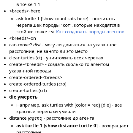
в точке 1 1
<breeds>-here
ask turtle 1 [show count cats-here] - посчитать
черепашек породы "кот", которые находятся в
этой же точке см.
Как создавать породы агентов
<breeds>-on
can-move?
dist
- могу ли двигаться на указанное
расстояние, не занято ли это место
clear-turtles (ct) - уничтожить всех черепах
create-<breeds> - создать сколько то агентом
указанной породы
create-ordered-<breeds>
create-ordered-turtles (cro)
create-turtles (crt)
die умереть
Например, ask turtles with [color = red] [die] - все
красные черепахи умерли
distance
(agent
) - расстояние до агента
ask turtle 1 [show distance turtle 0]
- возвращает
расстояние