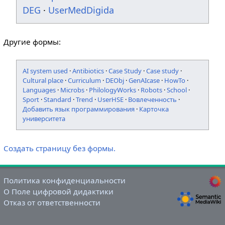
DEG
·
UserMedDigida
Другие формы:
AI system used
·
Antibiotics
·
Case Study
·
Case study
·
Cultural place
·
Curriculum
·
DEObj
·
GenAIcase
·
HowTo
·
Languages
·
Microbs
·
PhilologyWorks
·
Robots
·
School
·
Sport
·
Standard
·
Trend
·
UserHSE
·
Вовлеченность
·
Добавить язык программирования
·
Карточка
университета
Создать страницу без формы.
Политика конфиденциальности
О Поле цифровой дидактики
Отказ от ответственности