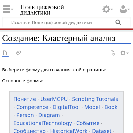
Поле цифровой
дидактики
Создание: Кластерный анализ
Выберите форму для создания этой страницы:
Основные формы:
Понятие
·
UserMGPU
·
Scripting Tutorials
·
Competence
·
DigitalTool
·
Model
·
Book
·
Person
·
Diagram
·
EducationalTechnology
·
Событие
·
Сообщество
·
HistoricalWork
·
Dataset
·