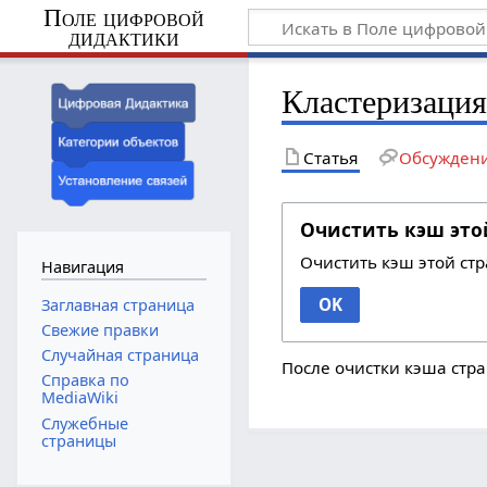
Поле цифровой
дидактики
Кластеризаци
Статья
Обсужден
Очистить кэш это
Очистить кэш этой ст
Навигация
OK
Заглавная страница
Свежие правки
Случайная страница
После очистки кэша стра
Справка по
MediaWiki
Служебные
страницы