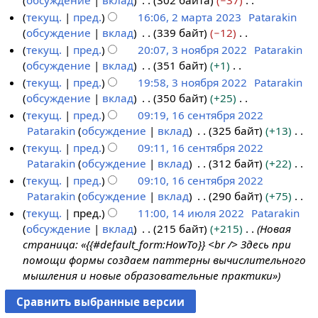
обсуждение
вклад
302 байта
−37
а
т
1
4
с
п
т
Н
текущ.
пред.
16:06, 2 марта 2023
Patarakin
2
а
0
а
и
о
е
обсуждение
вклад
339 байт
−12
0
2
м
2
н
с
п
т
Н
текущ.
пред.
20:07, 3 ноября 2022
Patarakin
2
0
а
м
и
а
и
о
е
обсуждение
вклад
351 байт
+1
4
2
р
а
3
я
н
с
п
т
Н
текущ.
пред.
19:58, 3 ноября 2022
Patarakin
4
т
р
н
п
и
а
и
о
е
обсуждение
вклад
350 байт
+25
а
т
о
р
я
н
с
п
т
Н
текущ.
пред.
09:19, 16 сентября 2022
2
а
я
а
п
и
а
и
о
е
Patarakin
обсуждение
вклад
325 байт
+13
0
2
б
1
в
р
я
н
с
п
т
Н
текущ.
пред.
09:11, 16 сентября 2022
2
0
р
6
к
а
п
и
а
и
о
е
Patarakin
обсуждение
вклад
312 байт
+22
3
2
я
с
и
в
р
я
н
с
п
т
Н
текущ.
пред.
09:10, 16 сентября 2022
3
2
е
к
а
п
и
а
и
о
е
Patarakin
обсуждение
вклад
290 байт
+75
0
н
и
в
р
я
н
с
п
т
Н
текущ.
пред.
11:00, 14 июля 2022
Patarakin
2
т
к
а
п
и
а
и
о
е
обсуждение
вклад
215 байт
+215
Новая
2
я
1
и
в
р
я
н
с
п
т
страница: «{{#default_form:HowTo}} <br /> Здесь при
б
4
к
а
п
и
а
и
о
помощи формы создаем паттерны вычислительного
р
и
и
в
р
я
н
с
п
мышления и новые образовательные практики»
я
ю
к
а
п
и
а
и
2
л
и
в
р
я
н
с
0
я
к
а
п