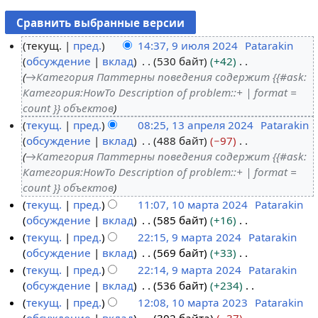
текущ.
пред.
14:37, 9 июля 2024
Patarakin
обсуждение
вклад
530 байт
+42
9
→
Категория Паттерны поведения содержит {{#ask:
и
Категория:HowTo Description of problem::+ | format =
ю
count }} объектов
л
текущ.
пред.
08:25, 13 апреля 2024
Patarakin
я
обсуждение
вклад
488 байт
−97
1
2
→
Категория Паттерны поведения содержит {{#ask:
3
0
Категория:HowTo Description of problem::+ | format =
а
2
count }} объектов
п
4
текущ.
пред.
11:07, 10 марта 2024
Patarakin
р
обсуждение
вклад
585 байт
+16
1
е
Н
текущ.
пред.
22:15, 9 марта 2024
Patarakin
0
л
е
обсуждение
вклад
569 байт
+33
м
9
я
т
Н
текущ.
пред.
22:14, 9 марта 2024
Patarakin
а
м
2
о
е
обсуждение
вклад
536 байт
+234
р
а
0
п
т
Н
текущ.
пред.
12:08, 10 марта 2023
Patarakin
т
р
2
и
о
е