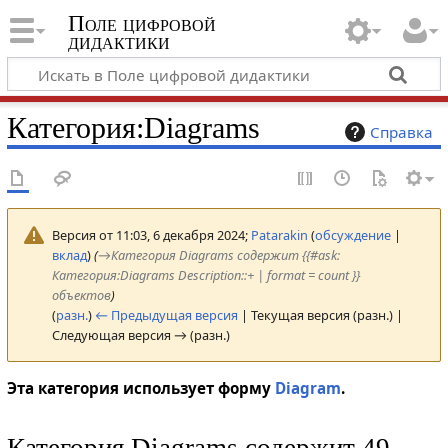
Поле цифровой
дидактики
Категория
:
Diagrams
Справка
Версия от 11:03, 6 декабря 2024;
Patarakin
(
обсуждение
|
вклад
)
(
→
Категория Diagrams содержит {{#ask:
Категория:Diagrams Description::+ | format = count }}
объектов
)
(
разн.
)
← Предыдущая версия
| Текущая версия (разн.) |
Следующая версия → (разн.)
Эта категория использует форму
Diagram
.