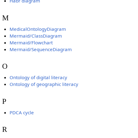
Habr diagram
M
MedicalOntologyDiagram
Mermaid/ClassDiagram
Mermaid/Flowchart
Mermaid/SequenceDiagram
O
Ontology of digital literacy
Ontology of geographic literacy
P
PDCA cycle
R