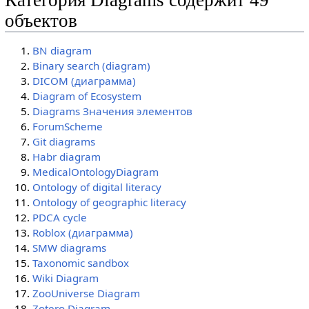
Категория Diagrams содержит 49
объектов
BN diagram
Binary search (diagram)
DICOM (диаграмма)
Diagram of Ecosystem
Diagrams Значения элементов
ForumScheme
Git diagrams
Habr diagram
MedicalOntologyDiagram
Ontology of digital literacy
Ontology of geographic literacy
PDCA cycle
Roblox (диаграмма)
SMW diagrams
Taxonomic sandbox
Wiki Diagram
ZooUniverse Diagram
Zotero Diagram