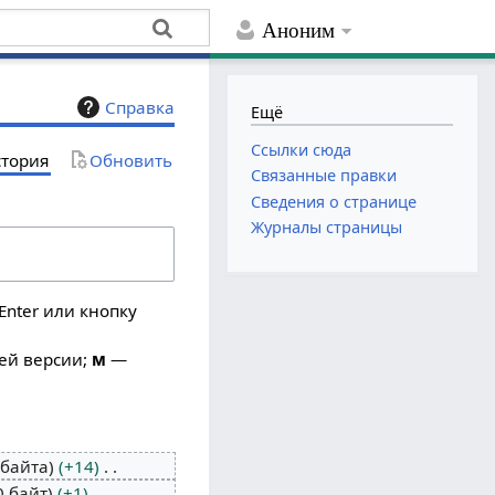
Аноним
Справка
Ещё
Ссылки сюда
тория
Обновить
Связанные правки
Сведения о странице
Журналы страницы
Enter или кнопку
ей версии;
м
—
 байта
+14
0 байт
+1