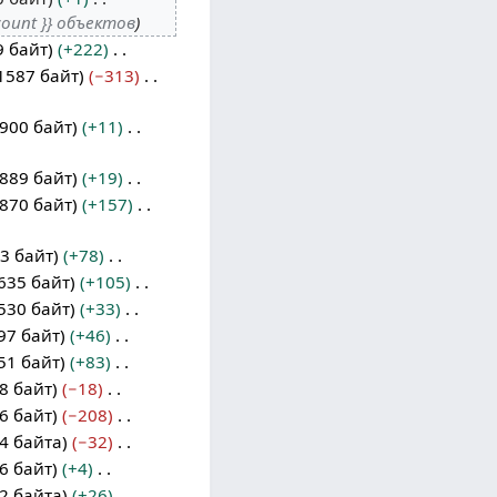
count }} объектов
9 байт
+222
1587 байт
−313
900 байт
+11
889 байт
+19
870 байт
+157
3 байт
+78
635 байт
+105
530 байт
+33
97 байт
+46
51 байт
+83
8 байт
−18
6 байт
−208
4 байта
−32
6 байт
+4
2 байта
+26