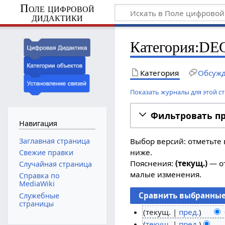
Поле цифровой
дидактики
Категория:DE
Категория
Обсуж
Показать журналы для этой с
Фильтровать п
Навигация
Заглавная страница
Выбор версий: отметьте 
ниже.
Свежие правки
Пояснения:
(текущ.)
— от
Случайная страница
малые изменения.
Справка по
MediaWiki
Служебные
страницы
текущ.
пред.
Н
2
текущ.
пред.