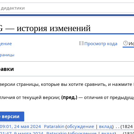
G — история изменений
дение
Просмотр кода
Ис
траницы
равки
версии страницы, которые вы хотите сравнить, и нажмите 
личия от текущей версии;
(пред.)
— отличия от предыдущ
09:01, 24 мая 2024
Patarakin
обсуждение
вклад
1824
21:47, 9 марта 2024
Patarakin
обсуждение
вклад
181