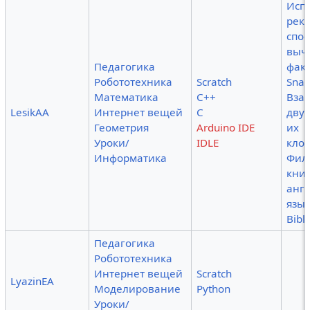
Исп
рек
спо
выч
Педагогика
фак
Робототехника
Scratch
Snap
Математика
C++
Вза
LesikAA
Интернет вещей
C
дву
Геометрия
Arduino IDE
их
Уроки/
IDLE
кло
Информатика
Фил
книг
анг
язык
Bibl
Педагогика
Робототехника
Интернет вещей
Scratch
LyazinEA
Моделирование
Python
Уроки/