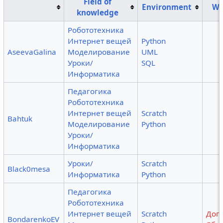
Field of
Environment
Wo
knowledge
Робототехника
Интернет вещей
Python
AseevaGalina
Моделирование
UML
Уроки/
SQL
Информатика
Педагогика
Робототехника
Интернет вещей
Scratch
Bahtuk
Моделирование
Python
Уроки/
Информатика
Уроки/
Scratch
Black0mesa
Информатика
Python
Педагогика
Робототехника
Интернет вещей
Scratch
Дог
BondarenkoEV