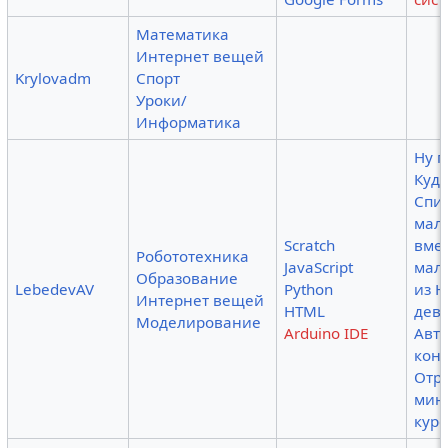
Математика
Интернет вещей
Krylovadm
Спорт
Уроки/
Информатика
Ну 
Куд
Спи
маль
Scratch
вме
Робототехника
JavaScript
мал
Образование
LebedevAV
Python
из Н
Интернет вещей
HTML
дев
Моделирование
Arduino IDE
Авт
кон
Отр
мин
кур