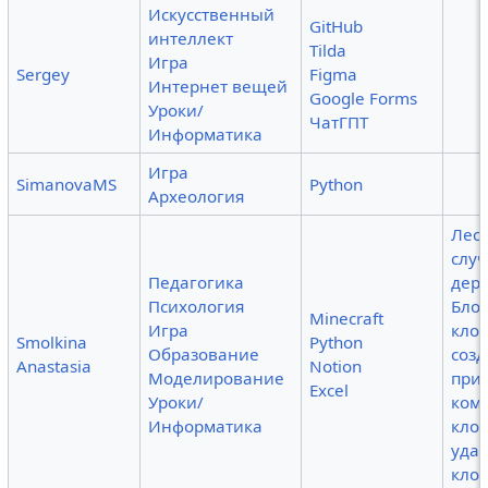
Искусственный
GitHub
интеллект
Tilda
Игра
Sergey
Figma
Интернет вещей
Google Forms
Уроки/
ЧатГПТ
Информатика
Игра
SimanovaMS
Python
Археология
Лес 
слу
Педагогика
дер
Психология
Блок
Minecraft
Игра
клон
Smolkina
Python
Образование
созд
Anastasia
Notion
Моделирование
прис
Excel
Уроки/
ком
Информатика
кло
уда
кло