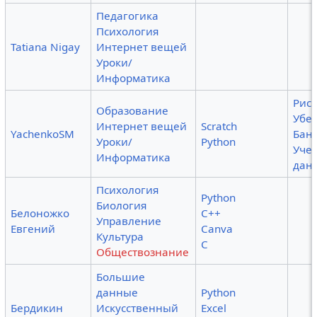
Педагогика
Психология
Tatiana Nigay
Интернет вещей
Уроки/
Информатика
Рис
Образование
Убег
Интернет вещей
Scratch
YachenkoSM
Бан
Уроки/
Python
Уче
Информатика
дан
Психология
Python
Биология
Белоножко
C++
Управление
Евгений
Canva
Культура
C
Обществознание
Большие
данные
Python
Бердикин
Искусственный
Excel