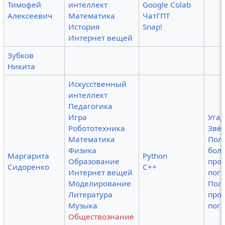
Тимофей
интеллект
Google Colab
Алексеевич
Математика
ЧатГПТ
История
Snap!
Интернет вещей
Зубков
Никита
Искусственный
интеллект
Педагогика
Игра
Угад
Робототехника
Звё
Математика
Пол
Физика
боле
Маргарита
Python
Образование
про
Сидоренко
C++
Интернет вещей
пого
Моделирование
Пол
Литература
про
Музыка
пого
Обществознание