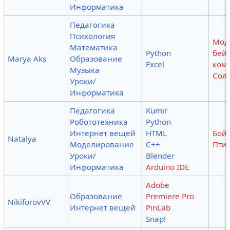
Информатика
Педагогика
Психология
Мод
Математика
Python
бей
Marya Aks
Образование
Excel
ком
Музыка
Сол
Уроки/
Информатика
Педагогика
Kumir
Робототехника
Python
Интернет вещей
HTML
Бой 
Natalya
Моделирование
C++
Птиц
Уроки/
Blender
Информатика
Arduino IDE
Adobe
Образование
Premiere Pro
NikiforovVV
Интернет вещей
PinLab
Snap!