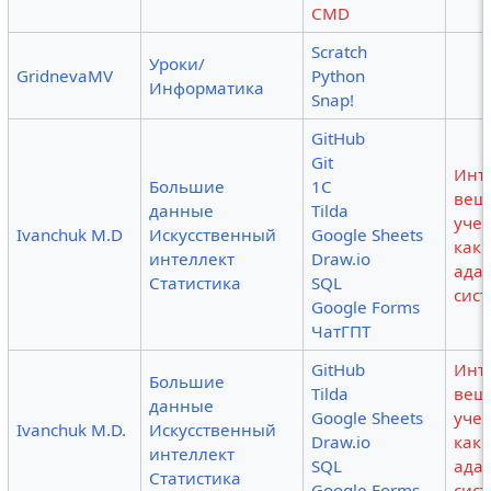
CMD
Scratch
Уроки/
GridnevaMV
Python
Информатика
Snap!
GitHub
Git
Инт
Большие
1С
вещ
данные
Tilda
уче
Ivanchuk M.D
Искусственный
Google Sheets
как 
интеллект
Draw.io
ада
Статистика
SQL
сис
Google Forms
ЧатГПТ
GitHub
Инт
Большие
Tilda
вещ
данные
Google Sheets
уче
Ivanchuk M.D.
Искусственный
Draw.io
как 
интеллект
SQL
ада
Статистика
Google Forms
сис