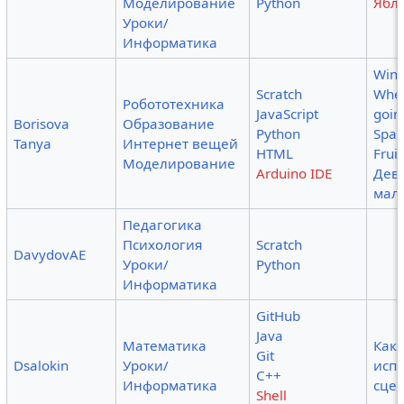
Моделирование
Python
Ябл
Уроки/
Информатика
Wint
Scratch
Wher
Робототехника
JavaScript
goin
Borisova
Образование
Python
Spa
Tanya
Интернет вещей
HTML
Fruit
Моделирование
Arduino IDE
Дев
мал
Педагогика
Психология
Scratch
DavydovAE
Уроки/
Python
Информатика
GitHub
Java
Математика
Как
Git
Dsalokin
Уроки/
исп
C++
Информатика
сцен
Shell