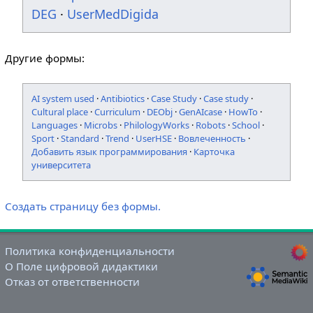
DEG
·
UserMedDigida
Другие формы:
AI system used
·
Antibiotics
·
Case Study
·
Case study
·
Cultural place
·
Curriculum
·
DEObj
·
GenAIcase
·
HowTo
·
Languages
·
Microbs
·
PhilologyWorks
·
Robots
·
School
·
Sport
·
Standard
·
Trend
·
UserHSE
·
Вовлеченность
·
Добавить язык программирования
·
Карточка
университета
Создать страницу без формы.
Политика конфиденциальности
О Поле цифровой дидактики
Отказ от ответственности