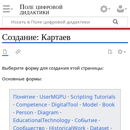
Поле цифровой
дидактики
Создание: Картаев
Выберите форму для создания этой страницы:
Основные формы:
Понятие
·
UserMGPU
·
Scripting Tutorials
·
Competence
·
DigitalTool
·
Model
·
Book
·
Person
·
Diagram
·
EducationalTechnology
·
Событие
·
Сообщество
·
HistoricalWork
·
Dataset
·