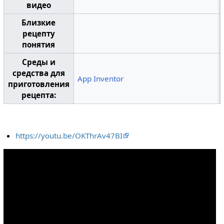
видео
Близкие
рецепту
понятия
Среды и
средства для
App Inventor
приготовления
рецепта:
https://youtu.be/OKThrAv47BI