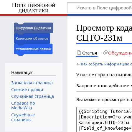
Поле цифровой
дидактики
Просмотр кода
СЦТО-231м
Статья
Обсужден
←
Как собрать информацию о
Навигация
У вас нет прав на выпо
Заглавная страница
Запрошенное действие м
Свежие правки
Случайная страница
Вы можете просмотреть 
Справка по
MediaWiki
Служебные
страницы