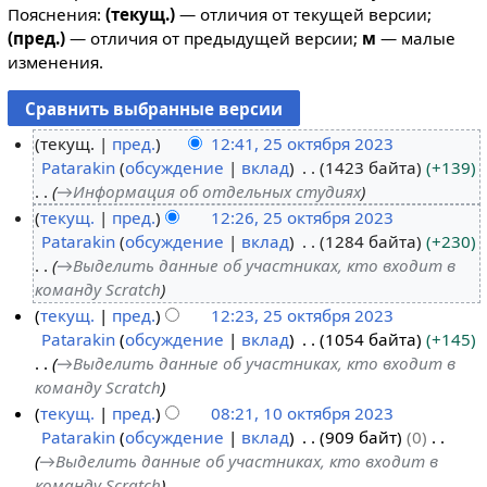
Пояснения:
(текущ.)
— отличия от текущей версии;
(пред.)
— отличия от предыдущей версии;
м
— малые
изменения.
текущ.
пред.
12:41, 25 октября 2023
Patarakin
обсуждение
вклад
1423 байта
+139
2
→
Информация об отдельных студиях
5
текущ.
пред.
12:26, 25 октября 2023
о
Patarakin
обсуждение
вклад
1284 байта
+230
к
→
Выделить данные об участниках, кто входит в
т
команду Scratch
я
текущ.
пред.
12:23, 25 октября 2023
б
Patarakin
обсуждение
вклад
1054 байта
+145
р
→
Выделить данные об участниках, кто входит в
я
команду Scratch
2
текущ.
пред.
08:21, 10 октября 2023
0
Patarakin
обсуждение
вклад
909 байт
0
1
2
→
Выделить данные об участниках, кто входит в
0
3
команду Scratch