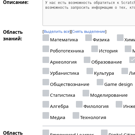
Описание:
Выделить все
Снять выделение
Область
знаний:
Математика
Физика
Хим
Робототехника
История
М
Археология
Образование
Урбанистика
Культура
Ли
Обществознание
Game design
Статистика
Моделирование
Алгебра
Филология
Инже
Медиа
Технология
Область
Empowered Learner
Digital Citiz