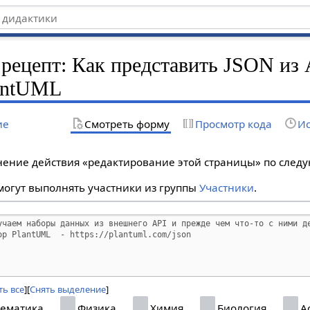
 рецепт: Как представить JSON из 
antUML
ие
Смотреть форму
Просмотр кода
Ис
лнение действия «редактирование этой страницы» по сле
огут выполнять участники из группы
Участники
.
ь все
Снять выделение
ематика
Физика
Химия
Биология
А