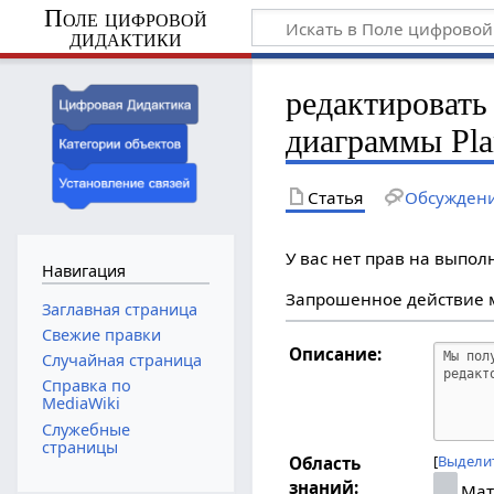
Поле цифровой
дидактики
редактировать
диаграммы Pl
Статья
Обсужден
У вас нет прав на выпо
Навигация
Запрошенное действие м
Заглавная страница
Свежие правки
Описание:
Случайная страница
Справка по
MediaWiki
Служебные
страницы
Выделит
Область
знаний:
Мат