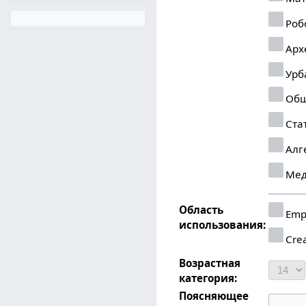
Роб
Арх
Урб
Общ
Ста
Алг
Мед
Область
Emp
использования:
Crea
Возрастная
категория:
Поясняющее