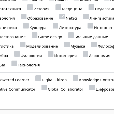
ототехника
История
Медицина
Педагоги
еология
Образование
NetSci
Лингвистик
анистика
Культура
Литература
Интернет
ествознание
Game design
Большие данные
тистика
Моделирование
Музыка
Филосо
ебра
Филология
Инженерия
Агрономия
иа
Технология
owered Learner
Digital Citizen
Knowledge Constru
tive Communicator
Global Collaborator
Цифровой