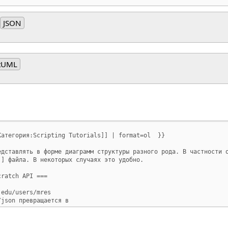
JSON
tUML