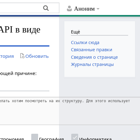
Аноним
API в виде
Ещё
Ссылки сюда
Связанные правки
тория
Обновить
Сведения о странице
Журналы страницы
дующей причине:
строномия
География
Информатика