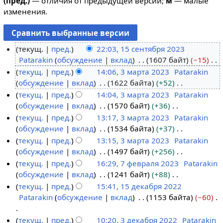
(пред.)
— отличия от предыдущей версии;
м
— малые
изменения.
текущ.
пред.
22:03, 15 сентября 2023
Patarakin
обсуждение
вклад
1607 байт
−15
1
Н
текущ.
пред.
14:06, 3 марта 2023
Patarakin
5
е
обсуждение
вклад
1622 байта
+52
с
3
т
Н
текущ.
пред.
14:04, 3 марта 2023
Patarakin
е
м
о
е
обсуждение
вклад
1570 байт
+36
н
а
п
т
Н
текущ.
пред.
13:17, 3 марта 2023
Patarakin
т
р
и
о
е
обсуждение
вклад
1534 байта
+37
я
т
с
п
т
Н
текущ.
пред.
13:15, 3 марта 2023
Patarakin
б
а
а
и
о
е
обсуждение
вклад
1497 байт
+256
р
2
н
с
п
т
Н
текущ.
пред.
16:29, 7 февраля 2023
Patarakin
я
0
и
а
и
о
е
обсуждение
вклад
1241 байт
+88
2
2
7
я
н
с
п
т
Н
текущ.
пред.
15:41, 15 декабря 2022
0
3
ф
п
и
а
и
о
е
Patarakin
обсуждение
вклад
1153 байта
−60
2
е
1
р
я
н
с
п
т
3
в
5
а
п
и
а
и
о
Н
текущ.
пред.
10:20, 3 декабря 2022
Patarakin
р
д