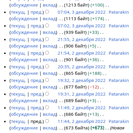
в
р
я
н
с
п
е
обсуждение
вклад
1213 байт
+100
3
а
е
к
а
п
и
а
и
т
Н
текущ.
пред.
07:04, 3 декабря 2022
Patarakin
д
л
к
и
в
р
я
н
с
о
е
обсуждение
вклад
1113 байт
+174
е
я
а
к
а
п
и
а
п
т
Н
текущ.
пред.
07:02, 3 декабря 2022
Patarakin
к
2
б
и
в
р
я
н
и
о
е
обсуждение
вклад
939 байт
+33
а
0
р
к
а
п
и
с
п
т
Н
текущ.
пред.
21:55, 2 декабря 2022
Patarakin
б
2
я
и
в
р
я
а
и
о
е
обсуждение
вклад
906 байт
+5
р
2
3
2
к
а
п
н
с
п
т
Н
текущ.
пред.
21:54, 2 декабря 2022
Patarakin
я
д
0
и
в
р
и
а
и
о
е
обсуждение
вклад
901 байт
+36
2
е
2
к
а
я
н
с
п
т
Н
текущ.
пред.
20:35, 2 декабря 2022
Patarakin
0
к
2
и
в
п
и
а
и
о
е
обсуждение
вклад
865 байт
+188
2
а
к
р
я
н
с
п
т
Н
текущ.
пред.
19:32, 2 декабря 2022
Patarakin
2
б
и
а
п
и
а
и
о
е
обсуждение
вклад
677 байт
−12
р
в
р
я
н
с
п
т
Н
текущ.
пред.
19:31, 2 декабря 2022
Patarakin
я
к
а
п
и
а
и
о
е
обсуждение
вклад
689 байт
+3
2
и
в
р
я
н
с
п
т
Н
текущ.
пред.
11:49, 2 декабря 2022
Patarakin
0
к
а
п
и
а
и
о
е
обсуждение
вклад
686 байт
+13
2
и
в
р
я
н
с
п
т
Н
текущ.
пред.
11:44, 2 декабря 2022
Patarakin
2
к
а
п
и
а
и
о
е
обсуждение
вклад
673 байта
+673
Новая
и
в
р
я
н
с
п