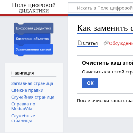
Поле цифровой
дидактики
Как заменить 
Статья
Обсужден
Очистить кэш это
Очистить кэш этой ст
Навигация
OK
Заглавная страница
Свежие правки
Случайная страница
После очистки кэша стра
Справка по
MediaWiki
Служебные
страницы