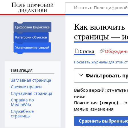
Поле цифровой
дидактики
Как включить 
страницы — и
Статья
Обсужден
Показать журналы для этой с
Навигация
Фильтровать п
Заглавная страница
Свежие правки
Выбор версий: отметьте 
Случайная страница
ниже.
Справка по
Пояснения:
(текущ.)
— от
MediaWiki
малые изменения.
Служебные
страницы