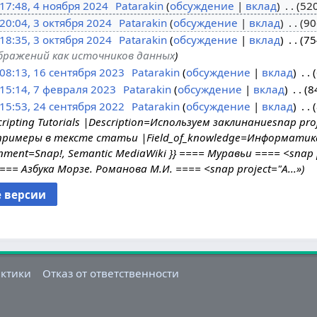
17:48, 4 ноября 2024
Patarakin
обсуждение
вклад
52
20:04, 3 октября 2024
Patarakin
обсуждение
вклад
90
18:35, 3 октября 2024
Patarakin
обсуждение
вклад
75
бражений как источников данных
08:13, 16 сентября 2023
Patarakin
обсуждение
вклад
15:14, 7 февраля 2023
Patarakin
обсуждение
вклад
8
15:53, 24 сентября 2022
Patarakin
обсуждение
вклад
ripting Tutorials |Description=Используем заклинаниеsnap pr
 примеры в тексте статьи |Field_of_knowledge=Информати
ment=Snap!, Semantic MediaWiki }} ==== Муравьи ==== <snap p
=== Азбука Морзе. Романова М.И. ==== <snap project="А...»
актики
Отказ от ответственности