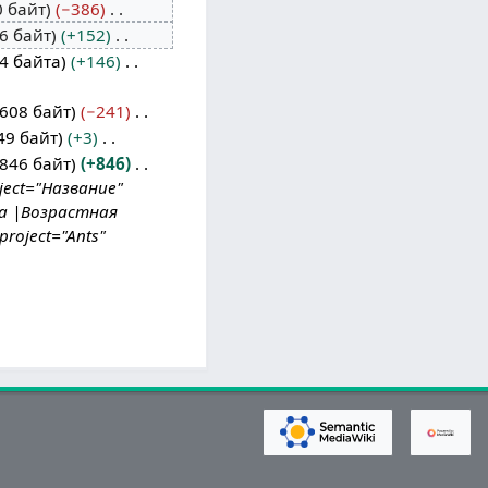
0 байт
−386
6 байт
+152
4 байта
+146
608 байт
−241
49 байт
+3
846 байт
+846
oject="Название"
ка |Возрастная
roject="Ants"