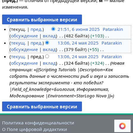
(пред.)
— отличия от предыдущей версии;
м
— малые
изменения.
текущ.
пред.
21:51, 6 июня 2025
Patarakin
обсуждение
вклад
482 байта
+103
6
Н
текущ.
пред.
13:06, 24 мая 2025
Patarakin
и
е
обсуждение
вклад
379 байт
+55
ю
2
т
Н
текущ.
пред.
13:06, 24 мая 2025
Patarakin
н
4
о
е
обсуждение
вклад
324 байта
+324
Новая
я
м
п
т
страница: «{{Scripting Tutorials |Description=Как
2
а
и
о
собрать данные о численности рыб и акул и записать
0
я
с
п
результаты эксперимента - кто победил?
2
2
а
и
|Field_of_knowledge=Биология, Информатика,
5
0
н
с
Моделирование |Environment=StarLogo Nova }}»
2
и
а
5
я
н
п
и
р
я
Политика конфиденциальности
а
п
О Поле цифровой дидактики