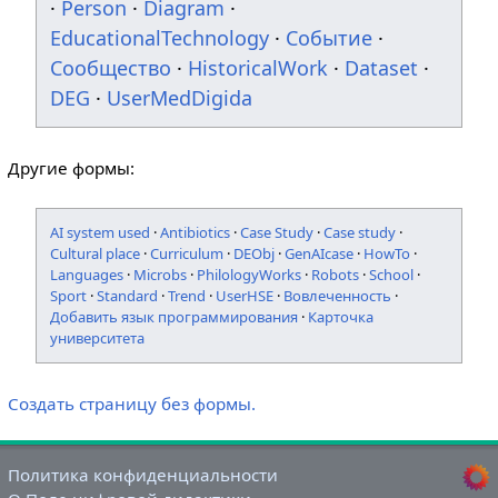
·
Person
·
Diagram
·
EducationalTechnology
·
Событие
·
Сообщество
·
HistoricalWork
·
Dataset
·
DEG
·
UserMedDigida
Другие формы:
AI system used
·
Antibiotics
·
Case Study
·
Case study
·
Cultural place
·
Curriculum
·
DEObj
·
GenAIcase
·
HowTo
·
Languages
·
Microbs
·
PhilologyWorks
·
Robots
·
School
·
Sport
·
Standard
·
Trend
·
UserHSE
·
Вовлеченность
·
Добавить язык программирования
·
Карточка
университета
Создать страницу без формы.
Политика конфиденциальности