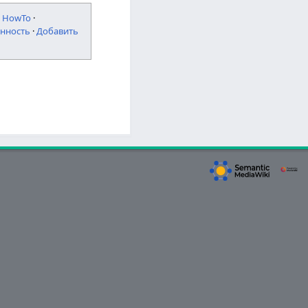
·
HowTo
·
нность
·
Добавить