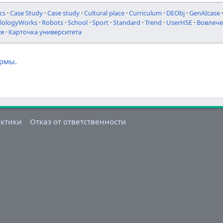
cs
·
Case Study
·
Case study
·
Cultural place
·
Curriculum
·
DEObj
·
GenAIcase
ilologyWorks
·
Robots
·
School
·
Sport
·
Standard
·
Trend
·
UserHSE
·
Вовлече
ия
·
Карточка университета
ормы.
актики
Отказ от ответственности