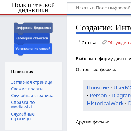
Поле цифровой
дидактики
Создание: Инт
Статья
Обсужден
Выберите форму для соз
Основные формы:
Навигация
Заглавная страница
Понятие
·
UserM
Свежие правки
·
Person
·
Diagra
Случайная страница
Справка по
HistoricalWork
·
D
MediaWiki
Служебные
страницы
Другие формы: