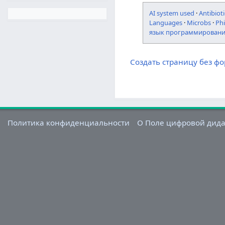
AI system used
·
Antibioti
Languages
·
Microbs
·
Ph
язык программирован
Создать страницу без ф
Политика конфиденциальности
О Поле цифровой дид