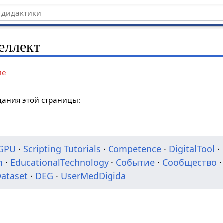
еллект
ие
дания этой страницы:
GPU
·
Scripting Tutorials
·
Competence
·
DigitalTool
·
m
·
EducationalTechnology
·
Событие
·
Сообщество
·
ataset
·
DEG
·
UserMedDigida