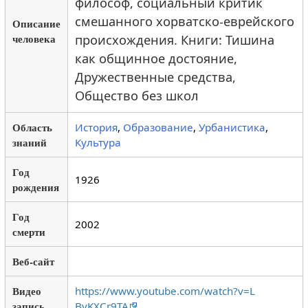
философ, социальный критик
смешанного хорватско-еврейского
Описание
человека
происхождения. Книги: Тишина
как общинное достояние,
Дружественные средства,
Общество без школ
Область
История
,
Образование
,
Урбанистика
,
знаний
Культура
Год
1926
рождения
Год
2002
смерти
Веб-сайт
Видео
https://www.youtube.com/watch?v=L
запись
ByKXCr9TA