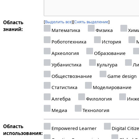
Выделить все
Снять выделение
Область
знаний:
Математика
Физика
Хим
Робототехника
История
М
Археология
Образование
Урбанистика
Культура
Ли
Обществознание
Game design
Статистика
Моделирование
Алгебра
Филология
Инже
Медиа
Технология
Область
Empowered Learner
Digital Citiz
использования: