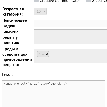
Creative Communicator
Global Co
Возрастная
категория:
Поясняющее
видео:
Близкие
рецепту
понятия:
Среды и
Snap!
средства для
приготовления
рецепта:
Текст: